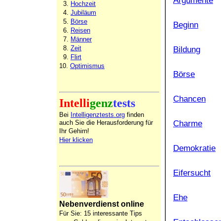
Argumente
3.
Hochzeit
4.
Jubiläum
5.
Börse
Beginn
6.
Reisen
7.
Männer
8.
Zeit
Bildung
9.
Flirt
10.
Optimismus
Börse
Chancen
Intelli
genz
tests
Bei
Intelligenztests.org
finden
Charme
auch Sie die Herausforderung für
Ihr Gehirn!
Hier klicken
Demokratie
Eifersucht
Ehe
Nebenverdienst online
Für Sie: 15 interessante Tips