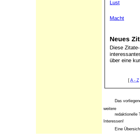
Lust
Macht
Neues Zit
Diese Zitat
interessantes
über eine ku
[
A - Z
Das vorliegende 
weitere
redaktionelle Th
Interessen!
Eine Übersicht al